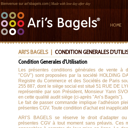
Bienvenue sur
ari'sbagels.com
|
Made with love day after day
HOME
ARI'S BAGELS
|
CONDITION GENERALES D'UTILI
Condition Generales d'Utilisation
Les présentes conditions générales de vente à di
"CGV") sont proposées par la société HOLDING DAY
Registre du Commerce et des Sociétés de Paris so
255 887, dont le siège social est situé 51 RUE DE LY
représentée par son Président, Monsieur Yann SVO
en cette qualité audit siège (ci-après "Ari’s Bagels").
Le fait de passer commande implique l'adhésion plei
présentes CGV. Toute condition d'achat est inapplicabl
ARI’S BAGELS se réserve le droit d'adapter ou 
présentes CGV à tout moment sans préavis. Ces mo