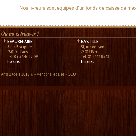
Nos livreurs sont équipés d’un fonds de caisse de m
BEAUREPAIRE
BASTILLE
8 rue Beaupaire
51, rue de Lyon
75010 - Paris
75012 Paris
Tel: 09.52.47.82.09
Tel: 01.84.17.85.13
Horaires
Horaires
Ari's Bagels
2017 © •
Mentions légales
-
CGU