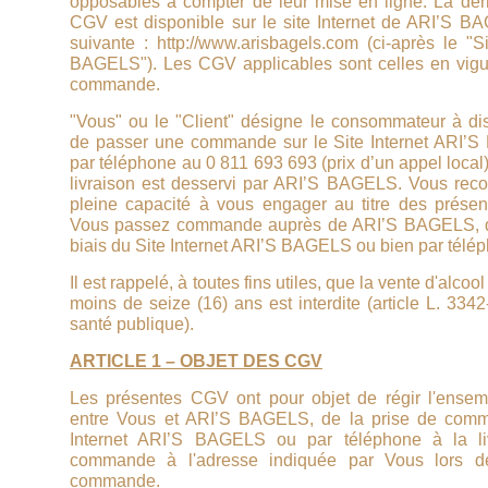
opposables à compter de leur mise en ligne. La der
CGV est disponible sur le site Internet de ARI’S B
suivante : http://www.arisbagels.com (ci-après le "S
BAGELS"). Les CGV applicables sont celles en vigu
commande.
"Vous" ou le "Client" désigne le consommateur à di
de passer une commande sur le Site Internet ARI’
par téléphone au 0 811 693 693 (prix d’un appel local) 
livraison est desservi par ARI’S BAGELS. Vous reco
pleine capacité à vous engager au titre des prése
Vous passez commande auprès de ARI’S BAGELS, qu
biais du Site Internet ARI’S BAGELS ou bien par télé
Il est rappelé, à toutes fins utiles, que la vente d'alco
moins de seize (16) ans est interdite (article L. 33
santé publique).
ARTICLE 1 – OBJET DES CGV
Les présentes CGV ont pour objet de régir l'ensem
entre Vous et ARI’S BAGELS, de la prise de comm
Internet ARI’S BAGELS ou par téléphone à la li
commande à l'adresse indiquée par Vous lors de
commande.