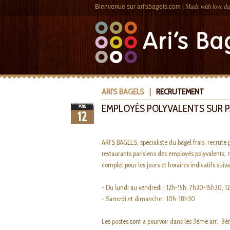
Bienvenue sur
ari'sbagels.com
|
Made with love da
ARI'S BAGELS
|
RECRUTEMENT
EMPLOYÉS POLYVALENTS SUR P
MARS
12
ARI'S BAGELS, spécialiste du bagel frais, recrute p
restaurants parisiens des employés polyvalents, m
complet pour les jours et horaires indicatifs suiva
- Du lundi au vendredi : 12h-15h, 7h30-15h30, 
- Samedi et dimanche : 10h-18h30
Les postes sont à pourvoir dans les 3ème arr., 8è