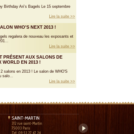
y Birthday Ari’s Bagels Le 15 septembre
Lire la suite >>
ALON WHO'S NEXT 2013 !
 Bagels regalera de nouveau les exposants et
01...
Lire la suite >>
IT PRÉSENT AUX SALONS DE
 WORLD EN 2013 !
 à 2 salons en 2013 ! Le salon de WHO'S
 salo...
Lire la suite >>
SAINT-MARTIN
SAINT-PHILIPPE
312 rue saint-Martin
2, rue saint philippe du roule
75003 Paris
75008 Paris
Tel: 09.53.27.47.24
Tel: 01.45.61.05.31