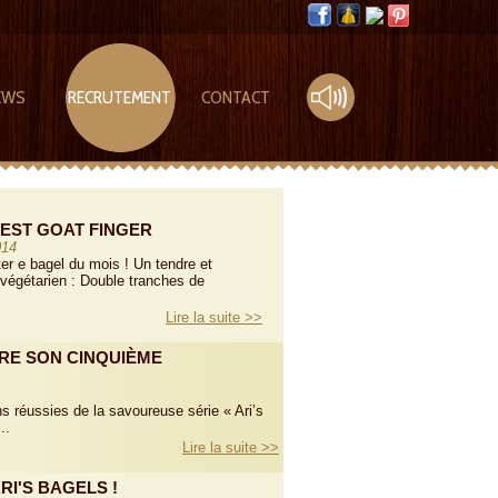
EWS
RECRUTEMENT
CONTACT
EST GOAT FINGER
014
er e bagel du mois ! Un tendre et
végétarien : Double tranches de
Lire la suite >>
RE SON CINQUIÈME
s réussies de la savoureuse série « Ari’s
..
Lire la suite >>
RI'S BAGELS !