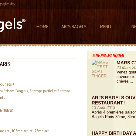
y after day
HOME
ARI'S BAGELS
MENU
N
MARS C'
ARIS
23 Mars 2
Venez gout
savoureux 
chèvre,...
our ses 4
aîtrisant l'anglais, à temps partiel et à temps
nts :
ARI'S BAGELS OUV
RESTAURANT !
13 Août 2013
12h-18h30
Après 4 premières saison
Bagels Paris 3ème, 8èm.
me arr., 10ème arr. et 12ème arr.
HAPPY BIRTHDAY A