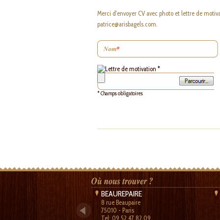
Merci d'envoyer CV avec photo et lettre de motiv
patrice@arisbagels.com
.
* Champs obligatoires
BEAUREPAIRE
8 rue Beaupaire
75010 - Paris
Tel: 09.52.47.82.09