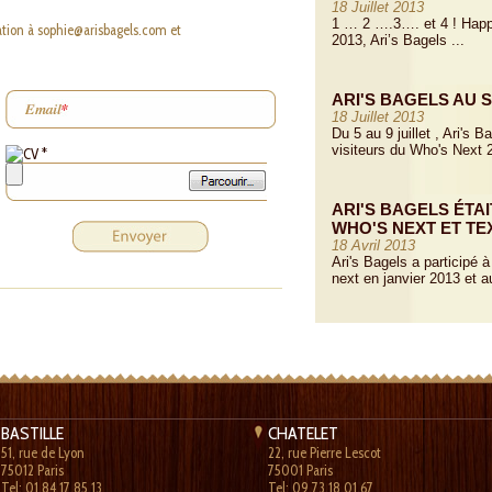
18 Juillet 2013
1 … 2 ….3…. et 4 ! Happ
ation à
sophie@arisbagels.com
et
2013, Ari’s Bagels ...
ARI'S BAGELS AU S
18 Juillet 2013
Du 5 au 9 juillet , Ari's
visiteurs du Who's Next 2
ARI'S BAGELS ÉTA
WHO'S NEXT ET TEX
18 Avril 2013
Ari's Bagels a participé
next en janvier 2013 et au
BASTILLE
CHATELET
51, rue de Lyon
22, rue Pierre Lescot
75012 Paris
75001 Paris
Tel: 01.84.17.85.13
Tel: 09.73.18.01.67