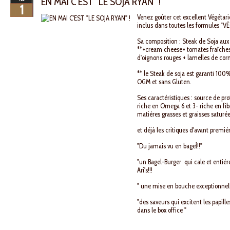
EN MAI C'EST "LE SOJA RYAN" !
1
Venez goûter cet excellent Végétari
inclus dans toutes les formules "
Sa composition : Steak de Soja aux
**+cream cheese+ tomates fraîches
d'oignons rouges + lamelles de cor
** le Steak de soja est garanti 100%
OGM et sans Gluten.
Ses caractéristiques : source de pr
riche en Omega 6 et 3- riche en fi
matières grasses et graisses saturée
et déjà les critiques d'avant premiè
"Du jamais vu en bageĺ!!"
"un Bagel-Burger qui cale et entiè
Ari's!!!
" une mise en bouche exceptionnell
"des saveurs qui excitent les papille
dans le box office "