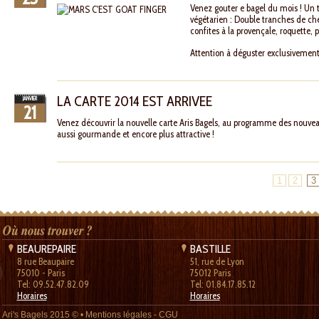
Venez gouter e bagel du mois ! Un 
végétarien : Double tranches de ch
confites à la provençale, roquette,
Attention à déguster exclusivement
LA CARTE 2014 EST ARRIVEE
JANVIER
21
Venez découvrir la nouvelle carte Aris Bagels, au programme des nouvea
aussi gourmande et encore plus attractive !
1
2
3
BEAUREPAIRE
BASTILLE
8 rue Beaupaire
51, rue de Lyon
75010 - Paris
75012 Paris
Tel: 09.52.47.82.09
Tel: 01.84.17.85.12
Horaires
Horaires
Ari's Bagels
2015 © •
Mentions légales
-
CGU