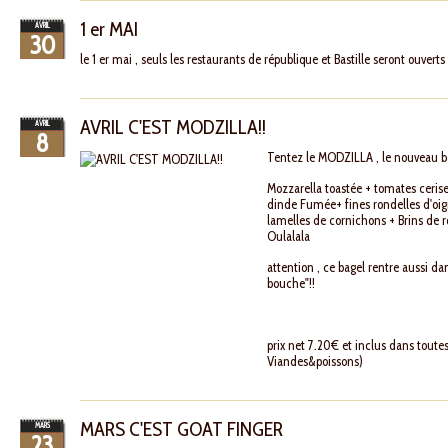
1 er MAI
AVRIL
30
le 1 er mai , seuls les restaurants de république et Bastille seront ouver
AVRIL C'EST MODZILLA!!
AVRIL
8
Tentez le MODZILLA , le nouveau ba
Mozzarella toastée + tomates ceris
dinde Fumée+ fines rondelles d'oi
lamelles de cornichons + Brins de r
Oulalala
attention , ce bagel rentre aussi dan
bouche"!!
prix net 7.20€ et inclus dans toute
Viandes&poissons)
MARS C'EST GOAT FINGER
MARS
23