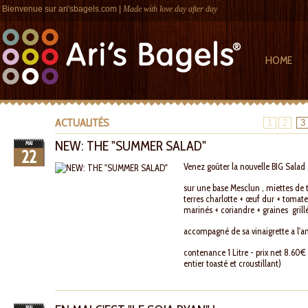
Bienvenue sur
ari'sbagels.com
|
Made with love day after day
HOME
ACTUALITÉS
1
2
3
NEW: THE "SUMMER SALAD"
MAI
22
Venez goûter la nouvelle BIG Salad d
sur une base Mesclun , miettes de
terres charlotte + œuf dur + tomate
marinés + coriandre + graines grillé
accompagné de sa vinaigrette a l'an
contenance 1 Litre - prix net 8.60€
entier toasté et croustillant)
MAI