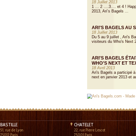
18 Juillet 2013
1 … 2 ….3…. et 4 ! Happ
2013, Ari’s Bagels ...
ARI'S BAGELS AU S
18 Juillet 2013
Du 5 au 9 juillet , Ari's
visiteurs du Who's Next 2
ARI'S BAGELS ÉTA
WHO'S NEXT ET TEX
18 Avril 2013
Ari's Bagels a participé
next en janvier 2013 et au
BASTILLE
CHATELET
51, rue de Lyon
22, rue Pierre Lescot
75012 Paris
75001 Paris