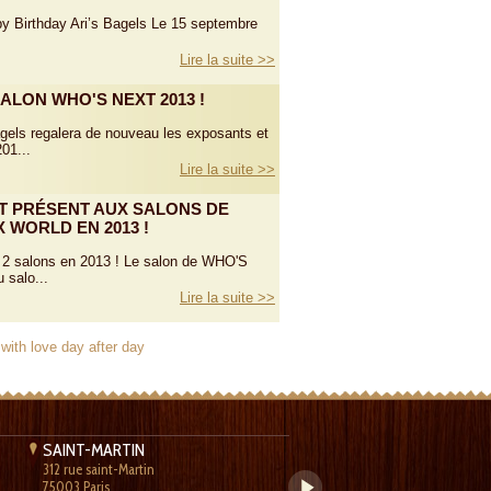
y Birthday Ari’s Bagels Le 15 septembre
Lire la suite >>
ALON WHO'S NEXT 2013 !
 Bagels regalera de nouveau les exposants et
01...
Lire la suite >>
IT PRÉSENT AUX SALONS DE
 WORLD EN 2013 !
 à 2 salons en 2013 ! Le salon de WHO'S
 salo...
Lire la suite >>
SAINT-MARTIN
SAINT-PHILIPPE
312 rue saint-Martin
2, rue Saint-Philippe du Roule
75003 Paris
75008 Paris