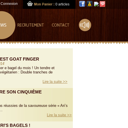
|
Connexion
0 articles
EWS
RECRUTEMENT
CONTACT
EST GOAT FINGER
014
er e bagel du mois ! Un tendre et
végétarien : Double tranches de
Lire la suite >>
RE SON CINQUIÈME
s réussies de la savoureuse série « Ari’s
..
Lire la suite >>
RI'S BAGELS !