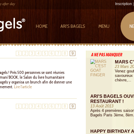
y after day
Inscription
HOME
ARI'S BAGELS
MENU
N
1
2
3
4
5
6
7
8
9
MARS C'
23 Mars 2
Venez gout
gels ! Près 500 personnes se sont réunies
savoureux 
umani’BOOK, le Salon du livre humanitaire
chèvre,...
 Bagels y organisa un brunch afin de donner une
évènement.
Lire l'article
ARI'S BAGELS OUV
RESTAURANT !
13 Août 2013
1
2
3
4
5
6
7
8
9
Après 4 premières saison
Bagels Paris 3ème, 8èm.
HAPPY BIRTHDAY A