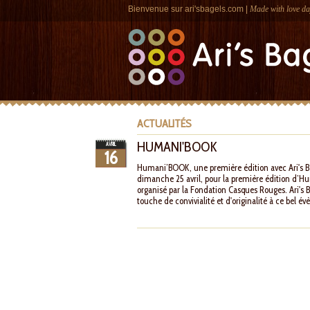
Bienvenue sur
ari'sbagels.com
|
Made with love da
ACTUALITÉS
HUMANI'BOOK
AVRIL
16
Humani’BOOK, une première édition avec Ari's Ba
dimanche 25 avril, pour la première édition d’H
organisé par la Fondation Casques Rouges. Ari's
touche de convivialité et d'originalité à ce bel 