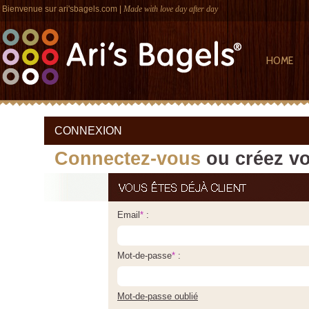
Bienvenue sur
ari'sbagels.com
|
Made with love day after day
HOME
CONNEXION
Connectez-vous
ou créez vo
Email
*
:
Mot-de-passe
*
:
Mot-de-passe oublié