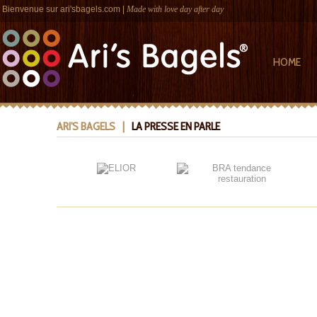
Bienvenue sur
ari'sbagels.com
|
Made with love day after day
HOME
ARI'S BAGELS
|
LA PRESSE EN PARLE