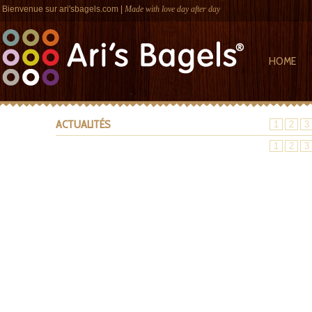
Bienvenue sur
ari'sbagels.com
|
Made with love day after day
HOME
ACTUALITÉS
1
2
3
1
2
3