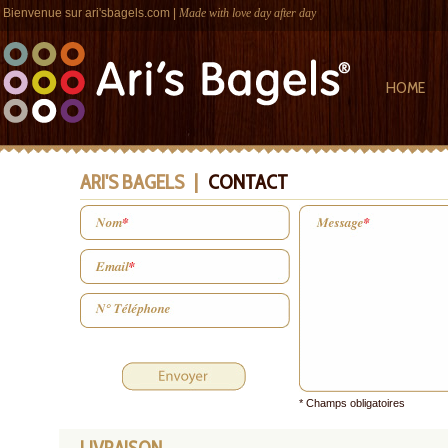
Bienvenue sur
ari'sbagels.com
|
Made with love day after day
HOME
ARI'S BAGELS
|
CONTACT
* Champs obligatoires