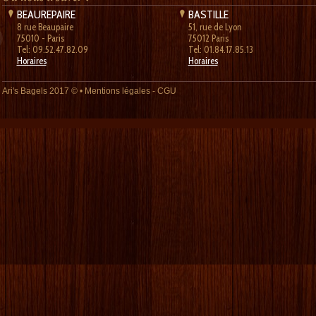
BEAUREPAIRE
BASTILLE
8 rue Beaupaire
51, rue de Lyon
75010 - Paris
75012 Paris
Tel: 09.52.47.82.09
Tel: 01.84.17.85.13
Horaires
Horaires
Ari's Bagels
2017 © •
Mentions légales
-
CGU