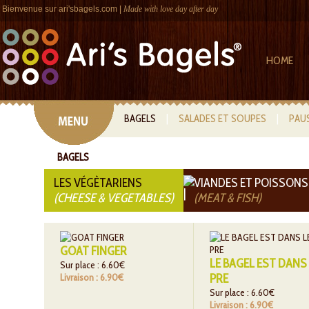
Bienvenue sur
ari'sbagels.com
|
Made with love day after day
HOME
BAGELS
|
SALADES ET SOUPES
|
PAU
BAGELS
LES VÉGÈTARIENS
VIANDES ET POISSONS
(CHEESE & VEGETABLES)
(MEAT & FISH)
GOAT FINGER
LE BAGEL EST DANS 
Sur place : 6.60€
Livraison : 6.90€
PRE
Sur place : 6.60€
Livraison : 6.90€